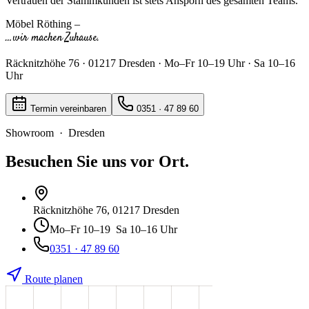
Vertrauen der Stammkunden ist stets Ansporn des gesamten Teams.
Möbel Röthing –
…wir machen Zuhause.
Räcknitzhöhe 76 · 01217 Dresden · Mo–Fr 10–19 Uhr · Sa 10–16
Uhr
Termin vereinbaren
0351 · 47 89 60
Showroom · Dresden
Besuchen Sie uns vor Ort.
Räcknitzhöhe 76
, 01217 Dresden
Mo–Fr
10–19
Sa
10–16 Uhr
0351 · 47 89 60
Route planen