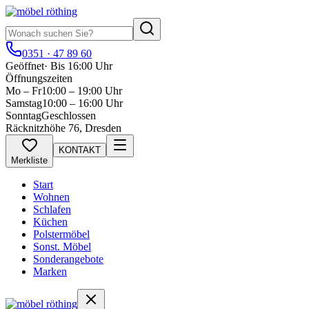
0351 · 47 89 60
Geöffnet
·
Bis 16:00 Uhr
Öffnungszeiten
Mo – Fr
10:00 – 19:00 Uhr
Samstag
10:00 – 16:00 Uhr
Sonntag
Geschlossen
Räcknitzhöhe 76, Dresden
KONTAKT
Merkliste
Start
Wohnen
Schlafen
Küchen
Polstermöbel
Sonst. Möbel
Sonderangebote
Marken